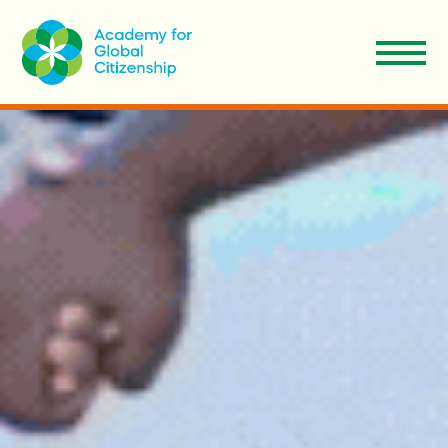
EN
Aplicar
Donar
ES
Nosotros
Nuestro Modelo
Admisiones