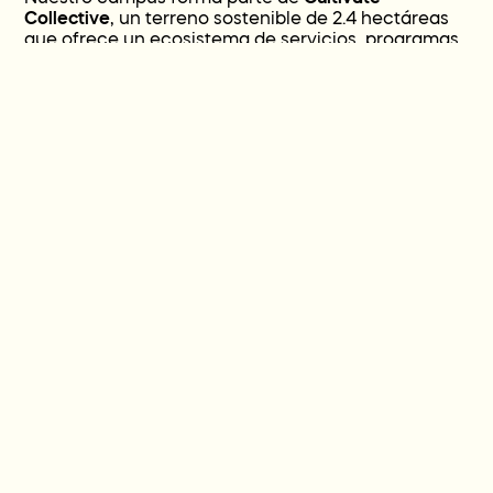
Collective
, un terreno sostenible de 2.4 hectáreas
que ofrece un ecosistema de servicios, programas
y recursos para apoyar cada etapa de la vida.
Acerca de Cultivate