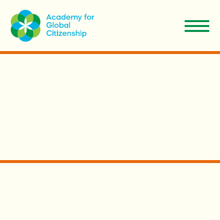
EN
Aplicar
Donar
ES
Nosotros
Nuestro Modelo
Admisiones