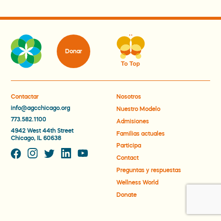
Familias actuales
Participa
Donar
Contact
Contactar
Nosotros
info@agcchicago.org
Nuestro Modelo
Preguntas y respuestas
773.582.1100
Admisiones
4942 West 44th Street
Familias actuales
Chicago, IL 60638
Wellness World
Participa
Contact
Preguntas y respuestas
Donate
Wellness World
Donate