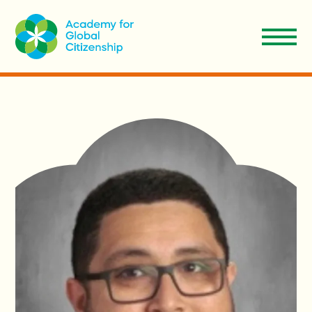
EN
Aplicar
Donar
ES
Nosotros
Nuestro Modelo
Admisiones