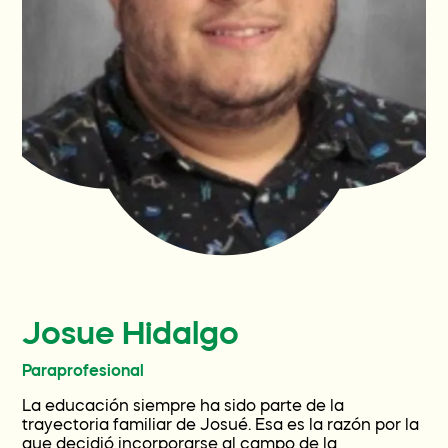
Familias actuales
Participa
Contact
Preguntas y respuestas
Wellness World
Josue Hidalgo
Donate
Paraprofesional
La educación siempre ha sido parte de la
trayectoria familiar de Josué. Esa es la razón por la
que decidió incorporarse al campo de la