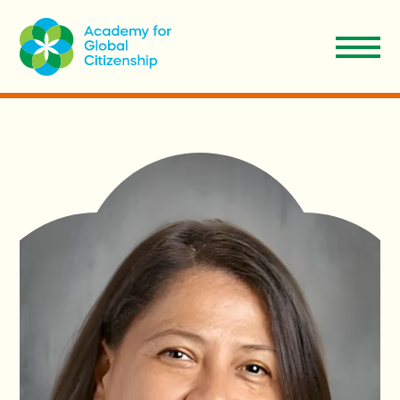
EN
Aplicar
Donar
ES
Nosotros
Nuestro Modelo
Admisiones